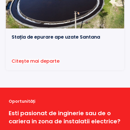
Stația de epurare ape uzate Santana
Citește mai departe
Oportunități
Esti pasionat de inginerie sau de o
cariera in zona de instalatii electrice?