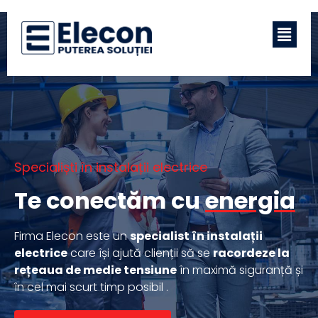
Specialiști în instalații electrice
Te conectăm cu
energia
Firma Elecon este un
specialist în instalații
electrice
care își ajută clienții să se
racordeze la
rețeaua de medie tensiune
în maximă siguranță și
în cel mai scurt timp posibil .