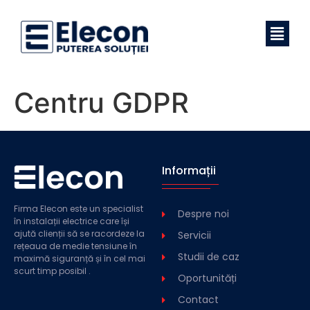
Centru GDPR
Informații
Firma Elecon este un specialist
Despre noi
în instalații electrice care își
ajută clienții să se racordeze la
Servicii
rețeaua de medie tensiune în
Studii de caz
maximă siguranță și în cel mai
scurt timp posibil .
Oportunități
Contact