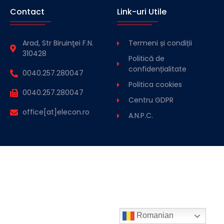
Contact
Link-uri Utile
Arad, Str Biruinţei F.N.
Termeni și condiții
310428
Politică de
confidențialitate
0040.257.280047
Politica cookies
0040.257.280047
Centru GDPR
office[at]elecon.ro
A.N.P.C.
Romanian